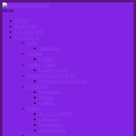
Menu
HOME
NOTICIES
CALENDARI
LA COLLA
Junta
Junta 2024
Canalla
Canalla
Gralles i Tabals
Gralles i Tabals
Projecte INS100%LILES
Novetats INS100% Liles
GALERIA
Fotografies
Vídeos
Cartells
Dades
ACTUACIONS
Cròniques
Estadístiques
Transparència
Arxiu