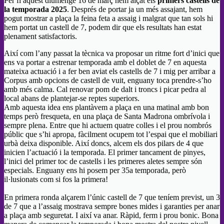
Per fi aquest diumenge 16 de març hem alçat els
primers castells de
la temporada 2025
. Després de portar ja un més assajant, hem
pogut mostrar a plaça la feina feta a assaig i malgrat que tan sols hi
hem portat un castell de 7, podem dir que els resultats han estat
plenament satisfactoris.
Així com l’any passat la tècnica va proposar un ritme fort d’inici que
ens va portar a estrenar temporada amb el doblet de 7 en aquesta
mateixa actuació i a fer ben aviat els castells de 7 i mig per arribar a
Corpus amb opcions de castell de vuit, enguany toca prendre-s’ho
amb més calma. Cal renovar pom de dalt i troncs i picar pedra al
local abans de plantejar-se reptes superiors.
Amb aquesta idea ens plantàvem a plaça en una matinal amb bon
temps però fresqueta, en una plaça de Santa Madrona ombrívola i
sempre plena. Entre que hi actuem quatre colles i el prou nombrós
públic que s’hi apropa, fàcilment ocupem tot l’espai que el mobiliari
urbà deixa disponible. Així doncs, alcem els dos pilars de 4 que
inicien l’actuació i la temporada. El primer tancament de pinyes,
l’inici del primer toc de castells i les primeres aletes sempre són
especials. Enguany ens hi posem per 35a temporada, però
il·lusionats com si fos la primera!
En primera ronda alçarem l’únic castell de 7 que teníem previst, un 3
de 7 que a l’assaig mostrava sempre bones mides i garanties per anar
a plaça amb seguretat. I així va anar. Ràpid, ferm i prou bonic. Bona