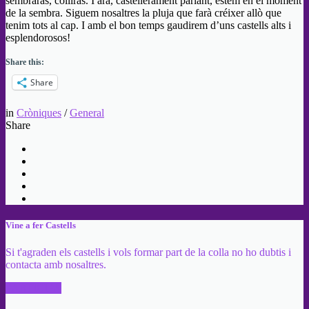
sembraràs, colliràs. I ara, castellerament parlant, estem en el moment
de la sembra. Siguem nosaltres la pluja que farà créixer allò que
tenim tots al cap. I amb el bon temps gaudirem d’uns castells alts i
esplendorosos!
Share this:
Share
in
Cròniques
/
General
Share
Vine a fer Castells
Si t'agraden els castells i vols formar part de la colla no ho dubtis i
contacta amb nosaltres.
PARTICIPA