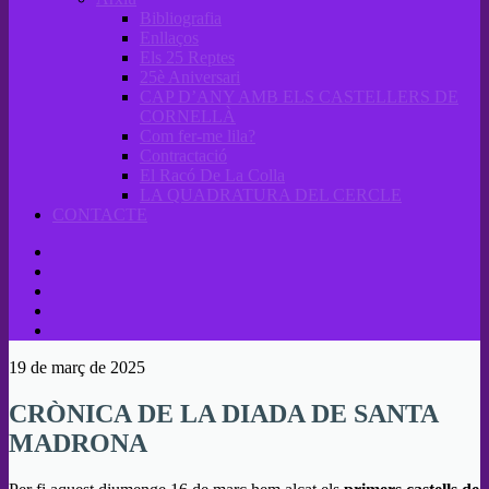
Bibliografia
Enllaços
Els 25 Reptes
25è Aniversari
CAP D’ANY AMB ELS CASTELLERS DE
CORNELLÀ
Com fer-me lila?
Contractació
El Racó De La Colla
LA QUADRATURA DEL CERCLE
CONTACTE
19 de març de 2025
CRÒNICA DE LA DIADA DE SANTA
MADRONA