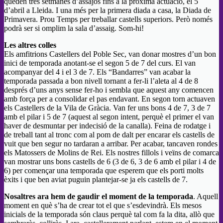
queden tres setmanes d’assajos fins a la pròxima actuació, el 5
d’abril a Lleida. I una més per la primera diada a casa, la Diada de
Primavera. Prou Temps per treballar castells superiors. Però només
podrà ser si omplim la sala d’assaig. Som-hi!
Les altres colles
Els amfitrions Castellers del Poble Sec, van donar mostres d’un bon
inici de temporada anotant-se el segon 5 de 7 del curs. El van
acompanyar del 4 i el 3 de 7. Els “Bandarres” van acabar la
temporada passada a bon nivell tornant a fer-li l’aleta al 4 de 8
després d’uns anys sense fer-ho i sembla que aquest any comencen
amb força per a consolidar el pas endavant. En segon torn actuaven
els Castellers de la Vila de Gràcia. Van fer uns bons 4 de 7, 3 de 7
amb el pilar i 5 de 7 (aquest al segon intent, perquè el primer el van
haver de desmuntar per indecisió de la canalla). Feina de rodatge i
de treball tant al tronc com al pom de dalt per encarar els castells de
vuit que ben segur no tardaran a arribar. Per acabar, tancaven rondes
els Matossers de Molins de Rei. Els nostres fillols i veïns de comarca
van mostrar uns bons castells de 6 (3 de 6, 3 de 6 amb el pilar i 4 de
6) per començar una temporada que esperem que els porti molts
èxits i que ben aviat puguin plantejar-se ja els castells de 7.
Nosaltres ara hem de gaudir el moment de la temporada
. Aquell
moment en què s’ha de crear tot el que s’esdevindrà. Els mesos
inicials de la temporada són claus perquè tal com fa la dita, allò que