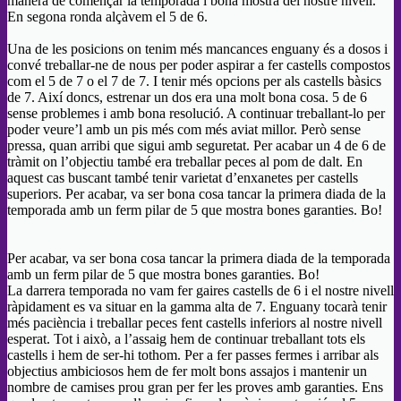
manera de començar la temporada i bona mostra del nostre nivell.
En segona ronda alçàvem el 5 de 6.
Una de les posicions on tenim més mancances enguany és a dosos i
convé treballar-ne de nous per poder aspirar a fer castells compostos
com el 5 de 7 o el 7 de 7. I tenir més opcions per als castells bàsics
de 7. Així doncs, estrenar un dos era una molt bona cosa. 5 de 6
sense problemes i amb bona resolució. A continuar treballant-lo per
poder veure’l amb un pis més com més aviat millor. Però sense
pressa, quan arribi que sigui amb seguretat. Per acabar un 4 de 6 de
tràmit on l’objectiu també era treballar peces al pom de dalt. En
aquest cas buscant també tenir varietat d’enxanetes per castells
superiors. Per acabar, va ser bona cosa tancar la primera diada de la
temporada amb un ferm pilar de 5 que mostra bones garanties. Bo!
Per acabar, va ser bona cosa tancar la primera diada de la temporada
amb un ferm pilar de 5 que mostra bones garanties. Bo!
La darrera temporada no vam fer gaires castells de 6 i el nostre nivell
ràpidament es va situar en la gamma alta de 7. Enguany tocarà tenir
més paciència i treballar peces fent castells inferiors al nostre nivell
esperat. Tot i això, a l’assaig hem de continuar treballant tots els
castells i hem de ser-hi tothom. Per a fer passes fermes i arribar als
objectius ambiciosos hem de fer molt bons assajos i mantenir un
nombre de camises prou gran per fer les proves amb garanties. Ens