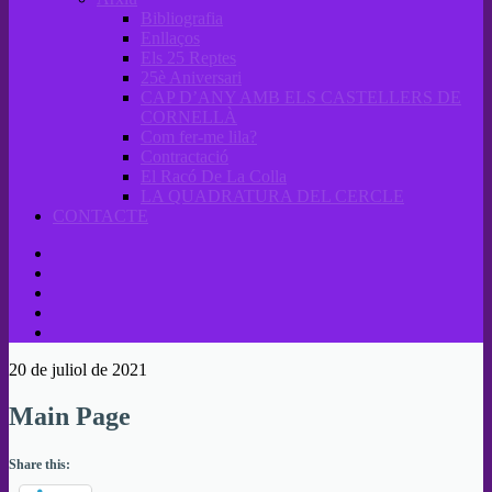
Bibliografia
Enllaços
Els 25 Reptes
25è Aniversari
CAP D’ANY AMB ELS CASTELLERS DE
CORNELLÀ
Com fer-me lila?
Contractació
El Racó De La Colla
LA QUADRATURA DEL CERCLE
CONTACTE
20 de juliol de 2021
Main Page
Share this: