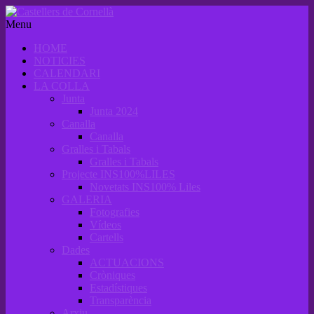
Menu
HOME
NOTICIES
CALENDARI
LA COLLA
Junta
Junta 2024
Canalla
Canalla
Gralles i Tabals
Gralles i Tabals
Projecte INS100%LILES
Novetats INS100% Liles
GALERIA
Fotografies
Vídeos
Cartells
Dades
ACTUACIONS
Cròniques
Estadístiques
Transparència
Arxiu